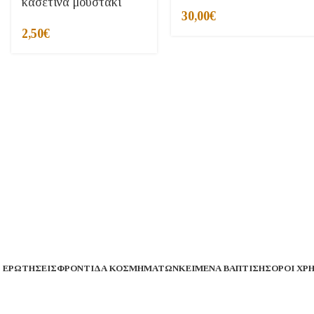
κασετινα μουστακι
30,00
€
2,50
€
 ΕΡΩΤΉΣΕΙΣ
ΦΡΟΝΤΊΔΑ ΚΟΣΜΗΜΆΤΩΝ
ΚΕΊΜΕΝΑ ΒΆΠΤΙΣΗΣ
ΌΡΟΙ ΧΡ
ταιρεία μας θα παραμείνει κλειστή από 1 έως 16 Αυγούσ