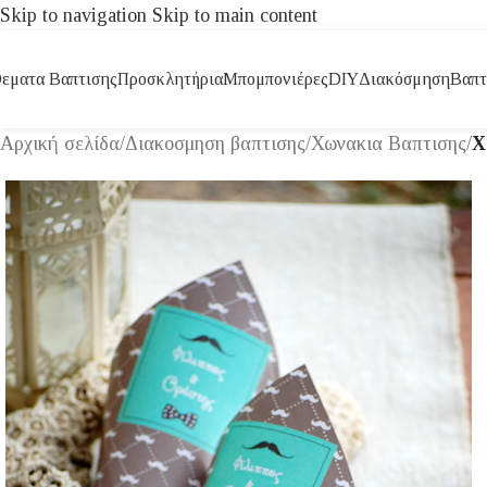
Skip to navigation
Skip to main content
εματα Βαπτισης
Προσκλητήρια
Μπομπονιέρες
DIY
Διακόσμηση
Βαπτ
Αρχική σελίδα
/
Διακοσμηση βαπτισης
/
Χωνακια Βαπτισης
/
Χ