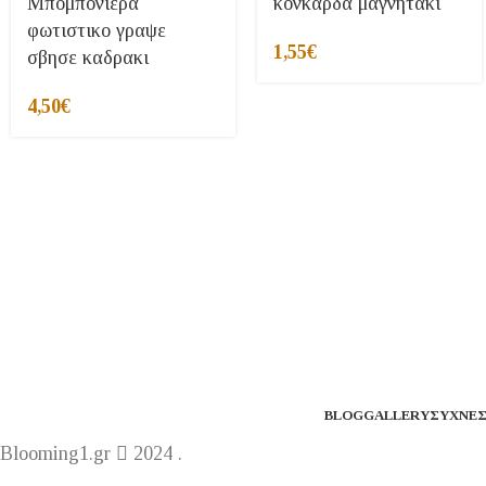
Μπομπονιερα
κονκαρδα μαγνητακι
φωτιστικο γραψε
1,55
€
σβησε καδρακι
4,50
€
BLOG
GALLERY
ΣΥΧΝΈΣ
Blooming1.gr
2024 .
Η ε