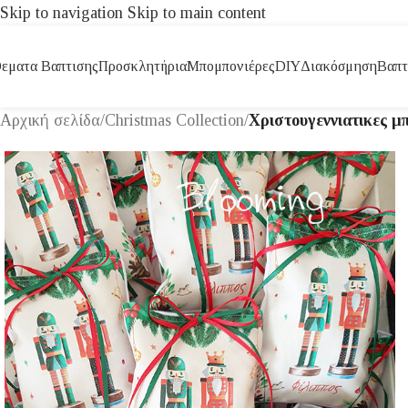
Skip to navigation
Skip to main content
εματα Βαπτισης
Προσκλητήρια
Μπομπονιέρες
DIY
Διακόσμηση
Βαπτ
Αρχική σελίδα
/
Christmas Collection
/
Χριστουγεννιατικες μ