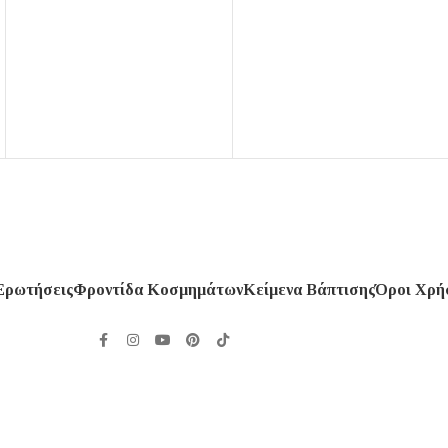
Ερωτήσεις
Φροντίδα Κοσμημάτων
Κείμενα Βάπτισης
Όροι Χρή