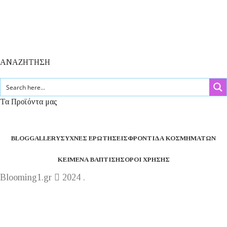
ΑΝΑΖΗΤΗΣΗ
Τα Προϊόντα μας
BLOG
GALLERY
ΣΥΧΝΈΣ ΕΡΩΤΉΣΕΙΣ
ΦΡΟΝΤΊΔΑ ΚΟΣΜΗΜΆΤΩΝ
ΚΕΊΜΕΝΑ ΒΆΠΤΙΣΗΣ
ΌΡΟΙ ΧΡΉΣΗΣ
Blooming1.gr
2024 .
Η εταιρεία μας θα παραμείνει κλειστή από 1 έως 16
Αυγούστου.
Καλό καλακαίρι !