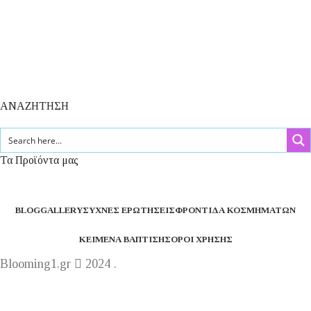
ΑΝΑΖΗΤΗΣΗ
Τα Προϊόντα μας
BLOG
GALLERY
ΣΥΧΝΈΣ ΕΡΩΤΉΣΕΙΣ
ΦΡΟΝΤΊΔΑ ΚΟΣΜΗΜΆΤΩΝ
ΚΕΊΜΕΝΑ ΒΆΠΤΙΣΗΣ
ΌΡΟΙ ΧΡΉΣΗΣ
Blooming1.gr
2024 .
Η εταιρεία μας θα παραμείνει κλειστή από 1 έως 16
Αυγούστου.