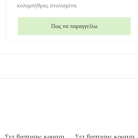
κολυμπήθρας στολισμένα.
Πως να παραγγείλω
Σετ βαπτισης κοριτσι
Σετ βαπτισης κοριτσι