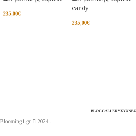
candy
235,00
€
235,00
€
BLOG
GALLERY
ΣΥΧΝΈΣ
Blooming1.gr
2024 .
Η ε