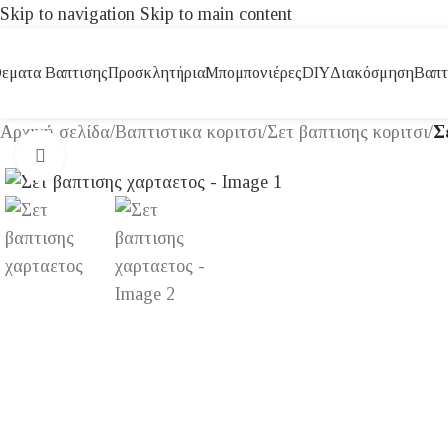
Skip to navigation
Skip to main content
εματα Βαπτισης
Προσκλητήρια
Μπομπονιέρες
DIY
Διακόσμηση
Βαπτ
Αρχική σελίδα
/
Βαπτιστικα κοριτσι
/
Σετ βαπτισης κοριτσι
/
Σ
Click to enlarge