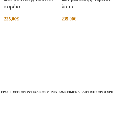
καρδια
λαμα
235,00
€
235,00
€
 ΕΡΩΤΉΣΕΙΣ
ΦΡΟΝΤΊΔΑ ΚΟΣΜΗΜΆΤΩΝ
ΚΕΊΜΕΝΑ ΒΆΠΤΙΣΗΣ
ΌΡΟΙ ΧΡ
ταιρεία μας θα παραμείνει κλειστή από 1 έως 16 Αυγούσ