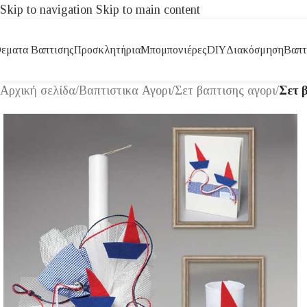
Skip to navigation
Skip to main content
εματα Βαπτισης
Προσκλητήρια
Μπομπονιέρες
DIY
Διακόσμηση
Βαπτ
Αρχική σελίδα
/
Βαπτιστικα Αγορι
/
Σετ βαπτισης αγορι
/
Σετ 