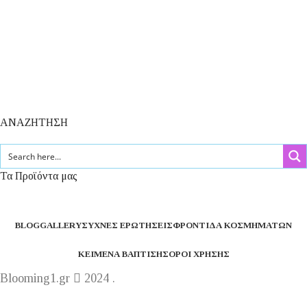
ΑΝΑΖΗΤΗΣΗ
Τα Προϊόντα μας
BLOG
GALLERY
ΣΥΧΝΈΣ ΕΡΩΤΉΣΕΙΣ
ΦΡΟΝΤΊΔΑ ΚΟΣΜΗΜΆΤΩΝ
ΚΕΊΜΕΝΑ ΒΆΠΤΙΣΗΣ
ΌΡΟΙ ΧΡΉΣΗΣ
Blooming1.gr
2024 .
Η εταιρεία μας θα παραμείνει κλειστή από 1 έως 16