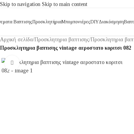
Skip to navigation
Skip to main content
εματα Βαπτισης
Προσκλητήρια
Μπομπονιέρες
DIY
Διακόσμηση
Βαπτ
Αρχική σελίδα
/
Προσκλητηρια βαπτισης
/
Προσκλητηρια βαπτ
Προσκλητηρια βαπτισης vintage αεροστατο κοριτσι 082
Click to enlarge