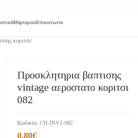
ιστικά
Μαρτυρικά
Επικοινωνία
ισης κοριτσι
/
Προσκλητηρια βαπτισης
vintage αεροστατο κοριτσι
082
Κωδικός:
CH-INV2-082
0,80
€