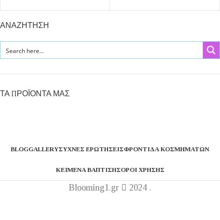
ΑΝΑΖΗΤΗΣΗ
ΤΑ ΠΡΟΪΌΝΤΑ ΜΑΣ
BLOG
GALLERY
ΣΥΧΝΈΣ ΕΡΩΤΉΣΕΙΣ
ΦΡΟΝΤΊΔΑ ΚΟΣΜΗΜΆΤΩΝ
ΚΕΊΜΕΝΑ ΒΆΠΤΙΣΗΣ
ΌΡΟΙ ΧΡΉΣΗΣ
Blooming1.gr
2024 .
Η εταιρεία μας θα παραμείνει κλειστή από 1 έως 16
Αυγούστου.