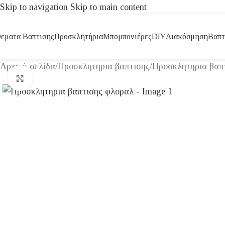
Skip to navigation
Skip to main content
εματα Βαπτισης
Προσκλητήρια
Μπομπονιέρες
DIY
Διακόσμηση
Βαπτ
Αρχική σελίδα
/
Προσκλητηρια βαπτισης
/
Προσκλητηρια βαπτ
Click to enlarge