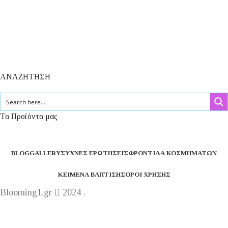
ΑΝΑΖΗΤΗΣΗ
Τα Προϊόντα μας
BLOG
GALLERY
ΣΥΧΝΈΣ ΕΡΩΤΉΣΕΙΣ
ΦΡΟΝΤΊΔΑ ΚΟΣΜΗΜΆΤΩΝ
ΚΕΊΜΕΝΑ ΒΆΠΤΙΣΗΣ
ΌΡΟΙ ΧΡΉΣΗΣ
Blooming1.gr
2024 .
Η εταιρεία μας θα παραμείνει κλειστή από 1 έως 16
Αυγούστου.