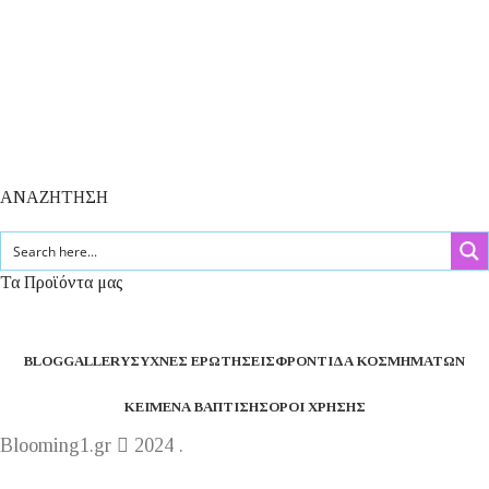
ΑΝΑΖΗΤΗΣΗ
Τα Προϊόντα μας
BLOG
GALLERY
ΣΥΧΝΈΣ ΕΡΩΤΉΣΕΙΣ
ΦΡΟΝΤΊΔΑ ΚΟΣΜΗΜΆΤΩΝ
ΚΕΊΜΕΝΑ ΒΆΠΤΙΣΗΣ
ΌΡΟΙ ΧΡΉΣΗΣ
Blooming1.gr
2024 .
Η εταιρεία μας θα παραμείνει κλειστή από 1 έως 16