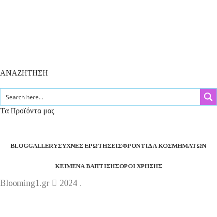
ΑΝΑΖΗΤΗΣΗ
Τα Προϊόντα μας
BLOG
GALLERY
ΣΥΧΝΈΣ ΕΡΩΤΉΣΕΙΣ
ΦΡΟΝΤΊΔΑ ΚΟΣΜΗΜΆΤΩΝ
ΚΕΊΜΕΝΑ ΒΆΠΤΙΣΗΣ
ΌΡΟΙ ΧΡΉΣΗΣ
Blooming1.gr
2024 .
Η εταιρεία μας θα παραμείνει κλειστή από 1 έως 16
Αυγούστου.