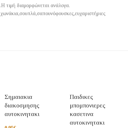
ό.Η τιμή διαμορφώνεται ανάλογα.
ε χωνάκια,σουπλά,σαπουνόφουσκες,ευχαριστήριες
Σημαιακια
Παιδικες
διακοσμησης
μπομπονιερες
αυτοκινητακι
κασετινα
αυτοκινητακι