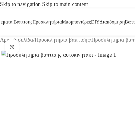
Skip to navigation
Skip to main content
εματα Βαπτισης
Προσκλητήρια
Μπομπονιέρες
DIY
Διακόσμηση
Βαπτ
Αρχική σελίδα
/
Προσκλητηρια βαπτισης
/
Προσκλητηρια βαπτ
Click to enlarge