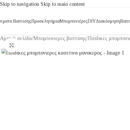
Skip to navigation
Skip to main content
εματα Βαπτισης
Προσκλητήρια
Μπομπονιέρες
DIY
Διακόσμηση
Βαπτ
Αρχική σελίδα
/
Μπομπονιερες βαπτισης
/
Παιδικες μπομπονι
Click to enlarge