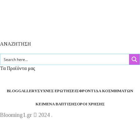
ΑΝΑΖΗΤΗΣΗ
Τα Προϊόντα μας
BLOG
GALLERY
ΣΥΧΝΈΣ ΕΡΩΤΉΣΕΙΣ
ΦΡΟΝΤΊΔΑ ΚΟΣΜΗΜΆΤΩΝ
ΚΕΊΜΕΝΑ ΒΆΠΤΙΣΗΣ
ΌΡΟΙ ΧΡΉΣΗΣ
Blooming1.gr
2024 .
Η εταιρεία μας θα παραμείνει κλειστή από 1 έως 16
Αυγούστου.