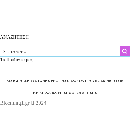
ΑΝΑΖΗΤΗΣΗ
Τα Προϊόντα μας
BLOG
GALLERY
ΣΥΧΝΈΣ ΕΡΩΤΉΣΕΙΣ
ΦΡΟΝΤΊΔΑ ΚΟΣΜΗΜΆΤΩΝ
ΚΕΊΜΕΝΑ ΒΆΠΤΙΣΗΣ
ΌΡΟΙ ΧΡΉΣΗΣ
Blooming1.gr
2024 .
Η εταιρεία μας θα παραμείνει κλειστή από 1 έως 16
Αυγούστου.
Καλό καλακαίρι !