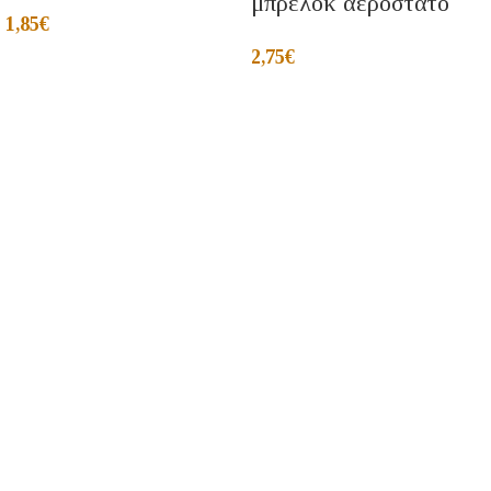
μπρελοκ αεροστατο
1,85
€
2,75
€