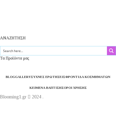
ΑΝΑΖΗΤΗΣΗ
Τα Προϊόντα μας
BLOG
GALLERY
ΣΥΧΝΈΣ ΕΡΩΤΉΣΕΙΣ
ΦΡΟΝΤΊΔΑ ΚΟΣΜΗΜΆΤΩΝ
ΚΕΊΜΕΝΑ ΒΆΠΤΙΣΗΣ
ΌΡΟΙ ΧΡΉΣΗΣ
Blooming1.gr
2024 .
Η εταιρεία μας θα παραμείνει κλειστή από 1 έως 16
Αυγούστου.