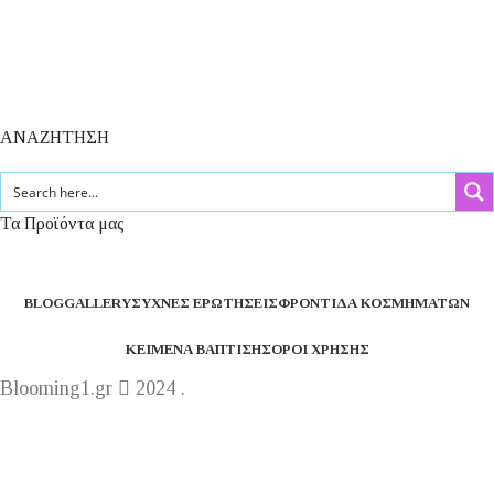
ΑΝΑΖΗΤΗΣΗ
Τα Προϊόντα μας
BLOG
GALLERY
ΣΥΧΝΈΣ ΕΡΩΤΉΣΕΙΣ
ΦΡΟΝΤΊΔΑ ΚΟΣΜΗΜΆΤΩΝ
ΚΕΊΜΕΝΑ ΒΆΠΤΙΣΗΣ
ΌΡΟΙ ΧΡΉΣΗΣ
Blooming1.gr
2024 .
Η εταιρεία μας θα παραμείνει κλειστή από 1 έως 16
Αυγούστου.
Καλό καλακαίρι !