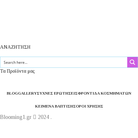
ΑΝΑΖΗΤΗΣΗ
Τα Προϊόντα μας
BLOG
GALLERY
ΣΥΧΝΈΣ ΕΡΩΤΉΣΕΙΣ
ΦΡΟΝΤΊΔΑ ΚΟΣΜΗΜΆΤΩΝ
ΚΕΊΜΕΝΑ ΒΆΠΤΙΣΗΣ
ΌΡΟΙ ΧΡΉΣΗΣ
Blooming1.gr
2024 .
Η εταιρεία μας θα παραμείνει κλειστή από 1 έως 16
Αυγούστου.