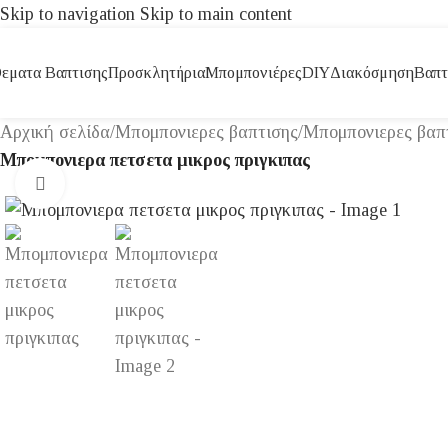
Skip to navigation
Skip to main content
εματα Βαπτισης
Προσκλητήρια
Μπομπονιέρες
DIY
Διακόσμηση
Βαπτ
Αρχική σελίδα
/
Μπομπονιερες βαπτισης
/
Μπομπονιερες βαπτι
Μπομπονιερα πετσετα μικρος πριγκιπας
Click to enlarge