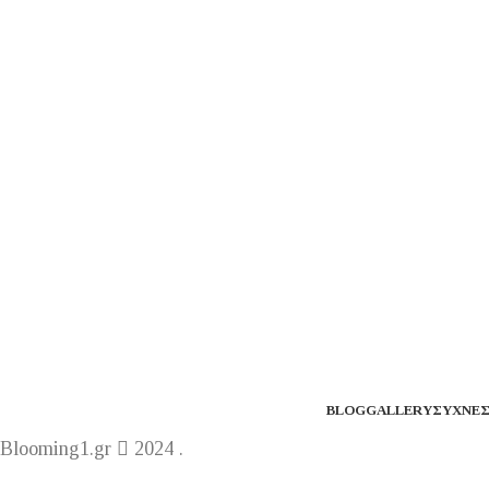
BLOG
GALLERY
ΣΥΧΝΈΣ
Blooming1.gr
2024 .
Η ε