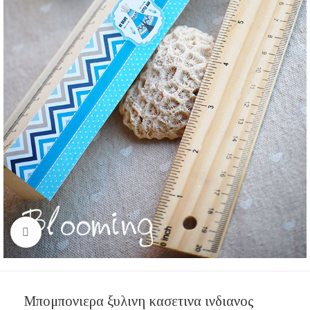
Click to enlarge
Μπομπονιερα ξυλινη κασετινα ινδιανος