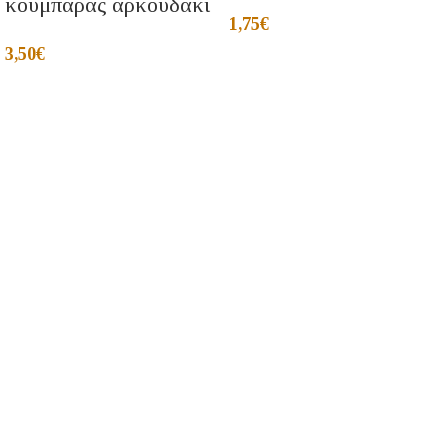
κουμπαρας αρκουδακι
1,75
€
3,50
€