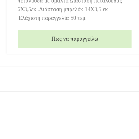
πεταλούδα με σμάλτο.Διάσταση πεταλούδας
6Χ3,5εκ .Διάσταση μπρελόκ 14Χ3,5 εκ
.Ελάχιστη παραγγελία 50 τεμ.
Πως να παραγγείλω