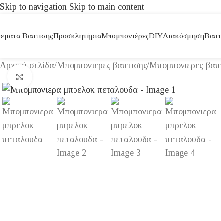
Skip to navigation
Skip to main content
εματα Βαπτισης
Προσκλητήρια
Μπομπονιέρες
DIY
Διακόσμηση
Βαπτ
Αρχική σελίδα
/
Μπομπονιερες βαπτισης
/
Μπομπονιερες βαπτ
Click to enlarge