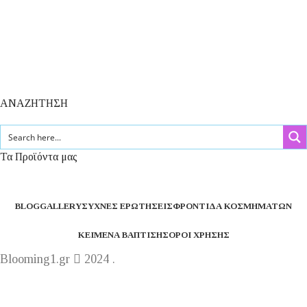
ΑΝΑΖΗΤΗΣΗ
Τα Προϊόντα μας
BLOG
GALLERY
ΣΥΧΝΈΣ ΕΡΩΤΉΣΕΙΣ
ΦΡΟΝΤΊΔΑ ΚΟΣΜΗΜΆΤΩΝ
ΚΕΊΜΕΝΑ ΒΆΠΤΙΣΗΣ
ΌΡΟΙ ΧΡΉΣΗΣ
Blooming1.gr
2024 .
Η εταιρεία μας θα παραμείνει κλειστή από 1 έως 16
Αυγούστου.