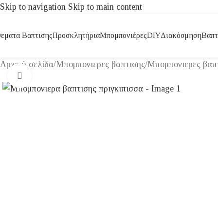
Skip to navigation
Skip to main content
εματα Βαπτισης
Προσκλητήρια
Μπομπονιέρες
DIY
Διακόσμηση
Βαπτ
Αρχική σελίδα
/
Μπομπονιερες βαπτισης
/
Μπομπονιερες βαπτι
Click to enlarge