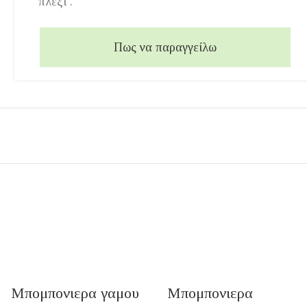
πλέξι .
Πως να παραγγείλω
Μπομπονιερα γαμου
Μπομπονιερα