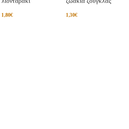
λιονταρακι
ζωακια ζουγκλας
1,80
€
1,30
€