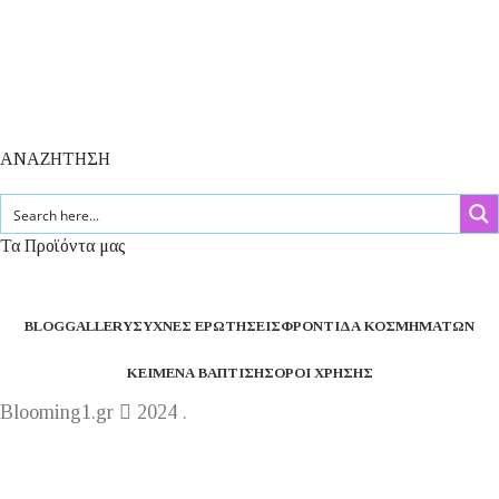
ΑΝΑΖΗΤΗΣΗ
Τα Προϊόντα μας
BLOG
GALLERY
ΣΥΧΝΈΣ ΕΡΩΤΉΣΕΙΣ
ΦΡΟΝΤΊΔΑ ΚΟΣΜΗΜΆΤΩΝ
ΚΕΊΜΕΝΑ ΒΆΠΤΙΣΗΣ
ΌΡΟΙ ΧΡΉΣΗΣ
Blooming1.gr
2024 .
Η εταιρεία μας θα παραμείνει κλειστή από 1 έως 16
Αυγούστου.