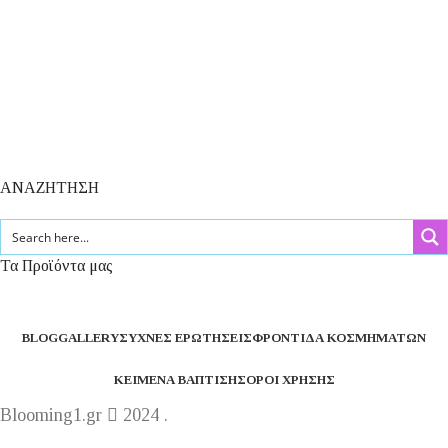
ΑΝΑΖΗΤΗΣΗ
Τα Προϊόντα μας
BLOG
GALLERY
ΣΥΧΝΈΣ ΕΡΩΤΉΣΕΙΣ
ΦΡΟΝΤΊΔΑ ΚΟΣΜΗΜΆΤΩΝ
ΚΕΊΜΕΝΑ ΒΆΠΤΙΣΗΣ
ΌΡΟΙ ΧΡΉΣΗΣ
Blooming1.gr
2024 .
Η εταιρεία μας θα παραμείνει κλειστή από 1 έως 16