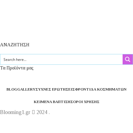
ΑΝΑΖΗΤΗΣΗ
Τα Προϊόντα μας
BLOG
GALLERY
ΣΥΧΝΈΣ ΕΡΩΤΉΣΕΙΣ
ΦΡΟΝΤΊΔΑ ΚΟΣΜΗΜΆΤΩΝ
ΚΕΊΜΕΝΑ ΒΆΠΤΙΣΗΣ
ΌΡΟΙ ΧΡΉΣΗΣ
Blooming1.gr
2024 .
Η εταιρεία μας θα παραμείνει κλειστή από 1 έως 16
Αυγούστου.