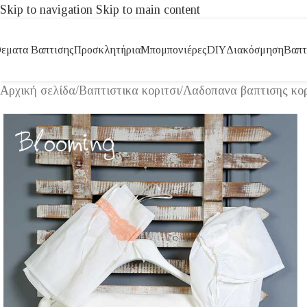
Skip to navigation
Skip to main content
εματα Βαπτισης
Προσκλητήρια
Μπομπονιέρες
DIY
Διακόσμηση
Βαπτ
Αρχική σελίδα
/
Βαπτιστικα κοριτσι
/
Λαδοπανα βαπτισης κορ