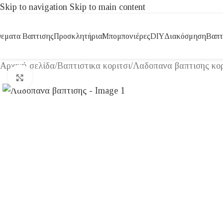
Skip to navigation
Skip to main content
εματα Βαπτισης
Προσκλητήρια
Μπομπονιέρες
DIY
Διακόσμηση
Βαπτ
Αρχική σελίδα
/
Βαπτιστικα κοριτσι
/
Λαδοπανα βαπτισης κορ
Click to enlarge