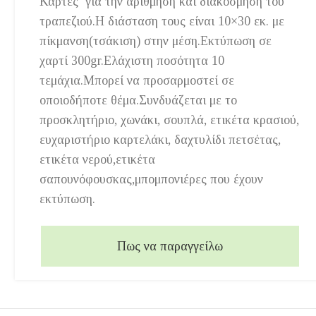
Κάρτες για την αρίθμηση και διακόσμηση του
τραπεζιού.Η διάσταση τους είναι 10×30 εκ. με
πίκμανση(τσάκιση) στην μέση.Εκτύπωση σε
χαρτί 300gr.Ελάχιστη ποσότητα 10
τεμάχια.Μπορεί να προσαρμοστεί σε
οποιοδήποτε θέμα.Συνδυάζεται με το
προσκλητήριο, χωνάκι, σουπλά, ετικέτα κρασιού,
ευχαριστήριο καρτελάκι, δαχτυλίδι πετσέτας,
ετικέτα νερού,ετικέτα
σαπουνόφουσκας,μπομπονιέρες που έχουν
εκτύπωση.
Πως να παραγγείλω