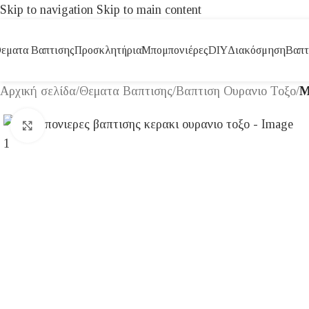
Skip to navigation
Skip to main content
εματα Βαπτισης
Προσκλητήρια
Μπομπονιέρες
DIY
Διακόσμηση
Βαπτ
Αρχική σελίδα
/
Θεματα Βαπτισης
/
Βαπτιση Ουρανιο Τοξο
/
Μ
Click to enlarge