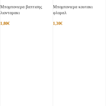
Μπομπονιερα βαπτισης
Μπομπονιερα κουτακι
λιονταρακι
φλοραλ
1,80
€
1,30
€