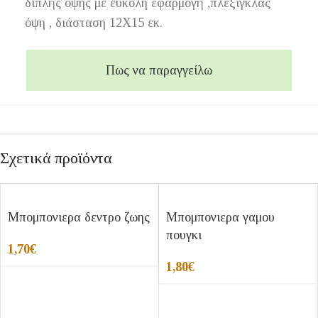
διπλής οψης με εύκολη εφαρμογή ,πλεξιγκλάς
όψη , διάσταση 12Χ15 εκ.
Πως να παραγγείλω
Σχετικά προϊόντα
Μπομπονιερα δεντρο ζωης
Μπομπονιερα γαμου
πουγκι
1,70
€
1,80
€