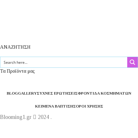
ΑΝΑΖΗΤΗΣΗ
Τα Προϊόντα μας
BLOG
GALLERY
ΣΥΧΝΈΣ ΕΡΩΤΉΣΕΙΣ
ΦΡΟΝΤΊΔΑ ΚΟΣΜΗΜΆΤΩΝ
ΚΕΊΜΕΝΑ ΒΆΠΤΙΣΗΣ
ΌΡΟΙ ΧΡΉΣΗΣ
Blooming1.gr
2024 .
Η εταιρεία μας θα παραμείνει κλειστή από 1 έως 16
Αυγούστου.