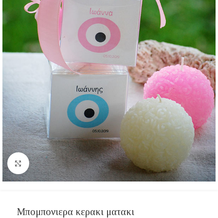
Click to enlarge
Μπομπονιερα κερακι ματακι