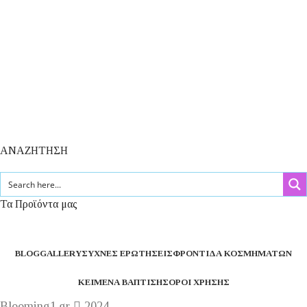
ΑΝΑΖΗΤΗΣΗ
Τα Προϊόντα μας
BLOG
GALLERY
ΣΥΧΝΈΣ ΕΡΩΤΉΣΕΙΣ
ΦΡΟΝΤΊΔΑ ΚΟΣΜΗΜΆΤΩΝ
ΚΕΊΜΕΝΑ ΒΆΠΤΙΣΗΣ
ΌΡΟΙ ΧΡΉΣΗΣ
Blooming1.gr
2024 .