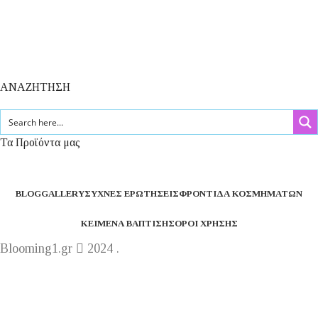
ΑΝΑΖΗΤΗΣΗ
Τα Προϊόντα μας
BLOG
GALLERY
ΣΥΧΝΈΣ ΕΡΩΤΉΣΕΙΣ
ΦΡΟΝΤΊΔΑ ΚΟΣΜΗΜΆΤΩΝ
ΚΕΊΜΕΝΑ ΒΆΠΤΙΣΗΣ
ΌΡΟΙ ΧΡΉΣΗΣ
Blooming1.gr
2024 .
Η εταιρεία μας θα παραμείνει κλειστή από 1 έως 16
Αυγούστου.
Καλό καλακαίρι !