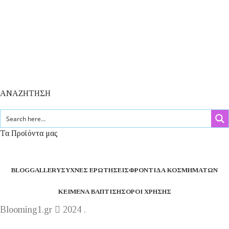
ΑΝΑΖΗΤΗΣΗ
Τα Προϊόντα μας
BLOG
GALLERY
ΣΥΧΝΈΣ ΕΡΩΤΉΣΕΙΣ
ΦΡΟΝΤΊΔΑ ΚΟΣΜΗΜΆΤΩΝ
ΚΕΊΜΕΝΑ ΒΆΠΤΙΣΗΣ
ΌΡΟΙ ΧΡΉΣΗΣ
Blooming1.gr
2024 .
Η εταιρεία μας θα παραμείνει κλειστή από 1 έως 16