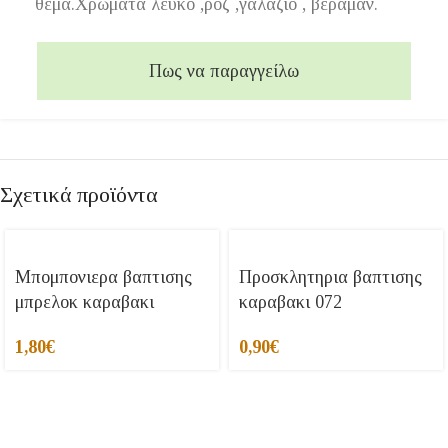
θέμα.Χρώματα λευκό ,ροζ ,γαλάζιο , βεραμάν.
Πως να παραγγείλω
Σχετικά προϊόντα
Μπομπονιερα βαπτισης
Προσκλητηρια βαπτισης
μπρελοκ καραβακι
καραβακι 072
1,80
€
0,90
€