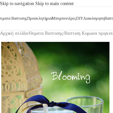
Skip to navigation
Skip to main content
εματα Βαπτισης
Προσκλητήρια
Μπομπονιέρες
DIY
Διακόσμηση
Βαπτ
Αρχική σελίδα
/
Θεματα Βαπτισης
/
Βαπτιση Κορωνα πριγκιπ