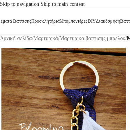
Skip to navigation
Skip to main content
εματα Βαπτισης
Προσκλητήρια
Μπομπονιέρες
DIY
Διακόσμηση
Βαπτ
Αρχική σελίδα
/
Μαρτυρικά
/
Μαρτυρικα βαπτισης μπρελοκ
/
Μ