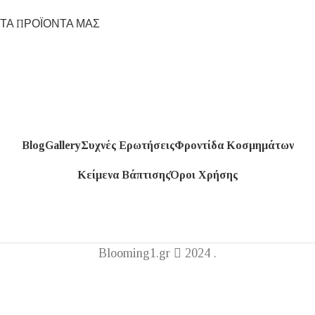
ΤΑ ΠΡΟΪΟΝΤΑ ΜΑΣ
Blog
Gallery
Συχνές Ερωτήσεις
Φροντίδα Κοσμημάτων
Κείμενα Βάπτισης
Όροι Χρήσης
Blooming1.gr
2024 .
Η εταιρεία μας θα παραμείνει κλειστή από 1 έως 16
Αυγούστου.
Καλό καλακαίρι !