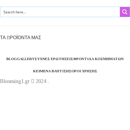
ΤΑ ΠΡΟΪΟΝΤΑ ΜΑΣ
BLOG
GALLERY
ΣΥΧΝΈΣ ΕΡΩΤΉΣΕΙΣ
ΦΡΟΝΤΊΔΑ ΚΟΣΜΗΜΆΤΩΝ
ΚΕΊΜΕΝΑ ΒΆΠΤΙΣΗΣ
ΌΡΟΙ ΧΡΉΣΗΣ
Blooming1.gr
2024 .
Η εταιρεία μας θα παραμείνει κλειστή από 1 έως 16
Αυγούστου.
Καλό καλακαίρι !