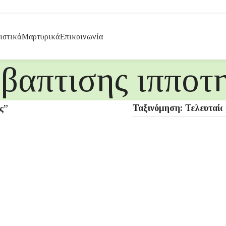
ιστικά
Μαρτυρικά
Επικοινωνία
 βαπτισης ιπποτ
ς”