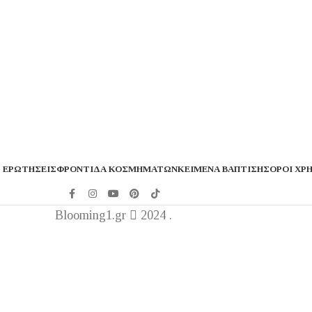
 ΕΡΩΤΉΣΕΙΣ
ΦΡΟΝΤΊΔΑ ΚΟΣΜΗΜΆΤΩΝ
ΚΕΊΜΕΝΑ ΒΆΠΤΙΣΗΣ
ΌΡΟΙ ΧΡ
Blooming1.gr
2024 .
ταιρεία μας θα παραμείνει κλειστή από 1 έως 16 Αυγούσ
Καλό καλακαίρι !