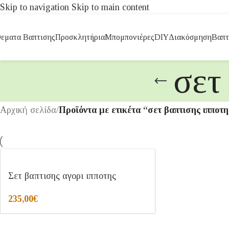
Skip to navigation
Skip to main content
εματα Βαπτισης
Προσκλητήρια
Μπομπονιέρες
DIY
Διακόσμηση
Βαπτ
σετ
Αρχική σελίδα
/
Προϊόντα με ετικέτα “σετ βαπτισης ιπποτη
Σετ βαπτισης αγορι ιπποτης
235,00
€