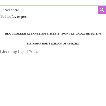
Τα Προϊοντα μας
BLOG
GALLERY
ΣΥΧΝΈΣ ΕΡΩΤΉΣΕΙΣ
ΦΡΟΝΤΊΔΑ ΚΟΣΜΗΜΆΤΩΝ
ΚΕΊΜΕΝΑ ΒΆΠΤΙΣΗΣ
ΌΡΟΙ ΧΡΉΣΗΣ
Blooming1.gr
2024 .
Η εταιρεία μας θα παραμείνει κλειστή από 1 έως 16
Αυγούστου.
Καλό καλακαίρι !