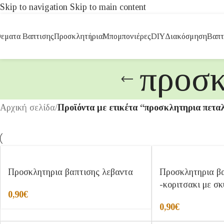
Skip to navigation
Skip to main content
εματα Βαπτισης
Προσκλητήρια
Μπομπονιέρες
DIY
Διακόσμηση
Βαπτ
προσκ
Αρχική σελίδα
/
Προϊόντα με ετικέτα “προσκλητηρια πετα
Προσκλητηρια βαπτισης λεβαντα
Προσκλητηρια βαπ
-κοριτσακι με σκ
0,90
€
0,90
€