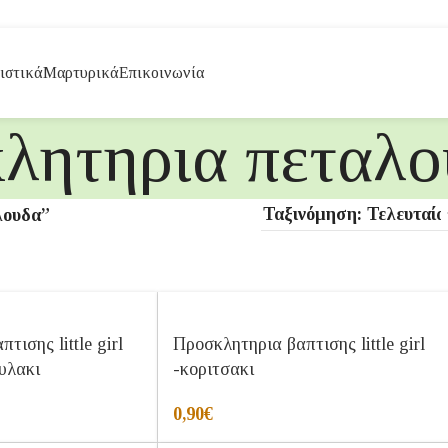
ιστικά
Μαρτυρικά
Επικοινωνία
λητηρια πεταλο
λουδα”
τισης little girl
Προσκλητηρια βαπτισης little girl
υλακι
-κοριτσακι
0,90
€